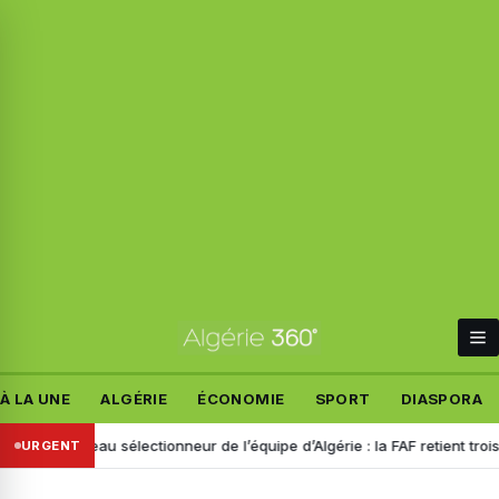
À LA UNE
ALGÉRIE
ÉCONOMIE
SPORT
DIASPORA
Nouveau sélectionneur de l’équipe d’Algérie : la FAF retient trois nom
URGENT