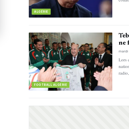
ALGÉRIE
Teb
ne 
mardi 
Lors 
nation
radio
FOOTBALL ALGÉRIE