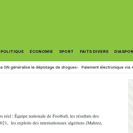
POLITIQUE
ÉCONOMIE
SPORT
FAITS DIVERS
DIASPO
ise le dépistage de drogues
Paiement électronique via « Jibayatic » :
s réel : Équipe nationale de Football, les résultats des
1, les exploits des internationaux algériens (Mahrez,