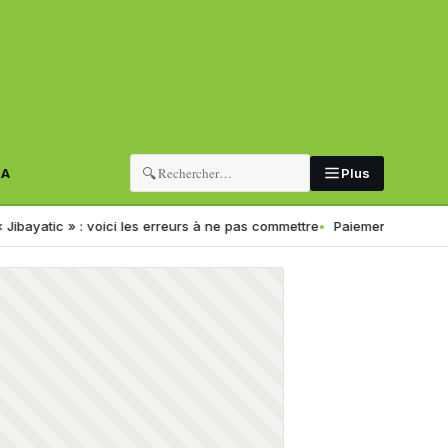
🔍
RA
Plus
 voici les erreurs à ne pas commettre
Paiement électronique en Algéri