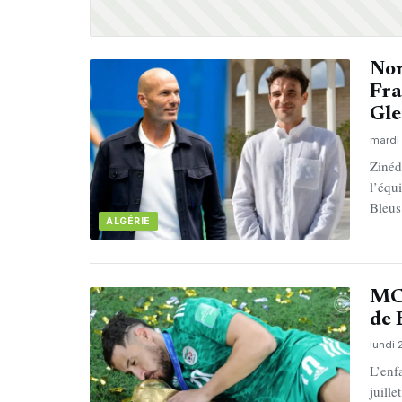
Nom
Fra
Gle
mardi 
Zinéd
l’équ
Bleus
ALGÉRIE
MC 
de 
lundi 
L’enf
juill