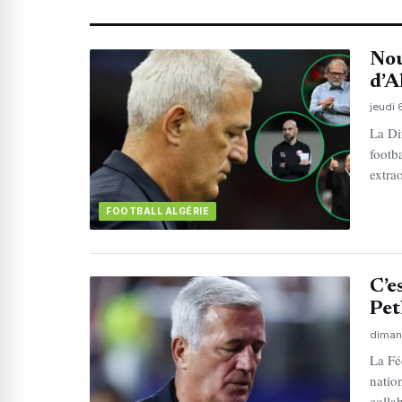
Nou
d’A
jeudi
La Di
footb
extra
FOOTBALL ALGÉRIE
C’e
Pet
diman
La Fé
nation
colla