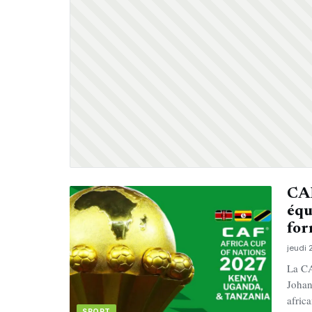
CAN
équ
fo
jeudi 
La CA
Johan
africa
SPORT