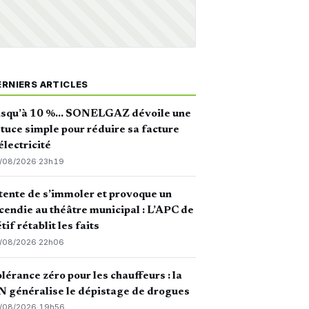
ERNIERS ARTICLES
usqu’à 10 %… SONELGAZ dévoile une
tuce simple pour réduire sa facture
électricité
/08/2026
·
23h19
 tente de s’immoler et provoque un
cendie au théâtre municipal : L’APC de
tif rétablit les faits
/08/2026
·
22h06
lérance zéro pour les chauffeurs : la
 généralise le dépistage de drogues
/08/2026
·
19h56