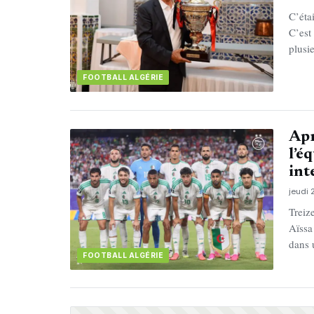
C’éta
C’est
plusi
FOOTBALL ALGÉRIE
Apr
l’é
int
jeudi 
Treiz
Aïssa
dans 
FOOTBALL ALGÉRIE