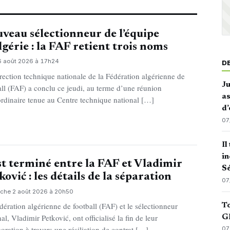
veau sélectionneur de l’équipe
lgérie : la FAF retient trois noms
 6 août 2026 à 17h24
D
rection technique nationale de la Fédération algérienne de
J
all (FAF) a conclu ce jeudi, au terme d’une réunion
as
ordinaire tenue au Centre technique national […]
d’
07
Il
in
st terminé entre la FAF et Vladimir
Sé
ković : les détails de la séparation
07
che 2 août 2026 à 20h50
dération algérienne de football (FAF) et le sélectionneur
To
al, Vladimir Petković, ont officialisé la fin de leur
GN
boration à travers une résiliation de contrat […]
07