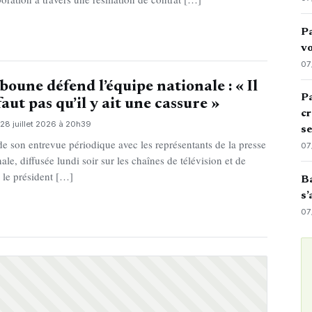
Pa
vo
07
boune défend l’équipe nationale : « Il
Pa
faut pas qu’il y ait une cassure »
cr
28 juillet 2026 à 20h39
s
de son entrevue périodique avec les représentants de la presse
07
ale, diffusée lundi soir sur les chaînes de télévision et de
, le président […]
Ba
s’
07