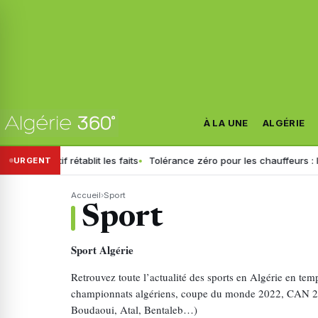
À LA UNE
ALGÉRIE
rétablit les faits
Tolérance zéro pour les chauffeurs : la GN général
URGENT
Accueil
›
Sport
Sport
Sport Algérie
Retrouvez toute l’actualité des sports en Algérie en temp
championnats algériens, coupe du monde 2022, CAN 202
Boudaoui, Atal, Bentaleb…)