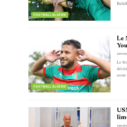
Belaï
FOOTBALL ALGÉRIE
Le 
You
samedi
Le fe
décis
avoir
FOOTBALL ALGÉRIE
USM
lim
vendre