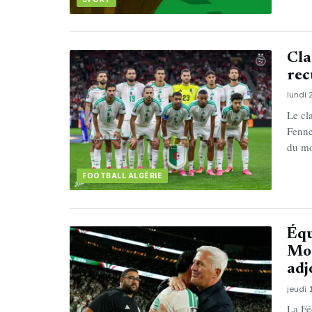
Cla
rec
lundi 
Le cl
Fenne
du m
FOOTBALL ALGÉRIE
Équ
Mor
adj
jeudi 
La Fé