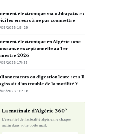
iement électronique via « Jibayatic » :
ici les erreurs à ne pas commettre
/08/2026
·
18h29
iement électronique en Algérie : une
oissance exceptionnelle au 1er
emestre 2026
/08/2026
·
17h33
llonnements ou digestion lente : et s’il
agissait d’un trouble de la motilité ?
/08/2026
·
16h18
La matinale d'Algérie 360°
L'essentiel de l'actualité algérienne chaque
matin dans votre boîte mail.