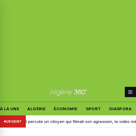
À LA UNE
ALGÉRIE
ÉCONOMIE
SPORT
DIASPORA
dj : il percute un citoyen qui filmait son agression, la vidéo mène à son
URGENT