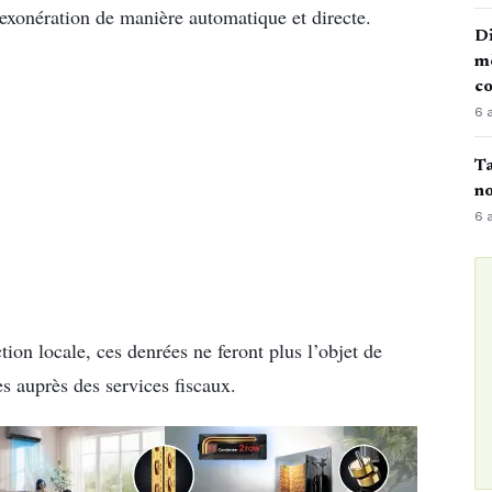
e exonération de manière automatique et directe.
Di
mè
co
6 
Ta
no
6 
ion locale, ces denrées ne feront plus l’objet de
s auprès des services fiscaux.