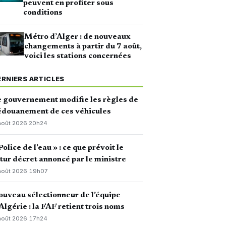
peuvent en profiter sous
conditions
Métro d’Alger : de nouveaux
changements à partir du 7 août,
voici les stations concernées
ERNIERS ARTICLES
 gouvernement modifie les règles de
édouanement de ces véhicules
août 2026
·
20h24
Police de l’eau » : ce que prévoit le
tur décret annoncé par le ministre
août 2026
·
19h07
uveau sélectionneur de l’équipe
Algérie : la FAF retient trois noms
août 2026
·
17h24