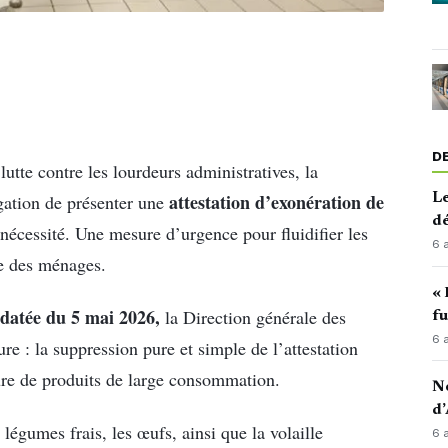
D
lutte contre les lourdeurs administratives, la
attestation d’exonération de
gation de présenter une
Le
d
nécessité. Une mesure d’urgence pour fluidifier les
6 
lle des ménages.
« 
datée du 5 mai 2026,
la Direction générale des
fu
6 
re : la suppression pure et simple de l’attestation
re de produits de large consommation.
No
d’
 légumes frais, les œufs, ainsi que la volaille
6 