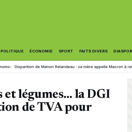
POLITIQUE
ÉCONOMIE
SPORT
FAITS DIVERS
DIASPO
parition de Manon Relandeau : sa mère appelle Macron à relancer la co
ts et légumes… la DGI
ation de TVA pour