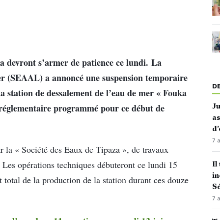
za devront s’armer de patience ce lundi. La
lger (SEAAL) a annoncé une suspension temporaire
D
la station de dessalement de l’eau de mer « Fouka
e réglementaire programmé pour ce début de
J
as
d’
7 
 par la « Société des Eaux de Tipaza », de travaux
e. Les opérations techniques débuteront ce lundi 15
Il
in
 total de la production de la station durant ces douze
Sé
7 