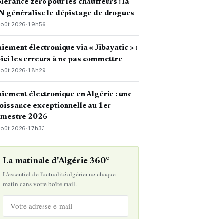
lérance zéro pour les chauffeurs : la
 généralise le dépistage de drogues
août 2026
·
19h56
iement électronique via « Jibayatic » :
ici les erreurs à ne pas commettre
août 2026
·
18h29
iement électronique en Algérie : une
oissance exceptionnelle au 1er
emestre 2026
août 2026
·
17h33
La matinale d'Algérie 360°
L'essentiel de l'actualité algérienne chaque
matin dans votre boîte mail.