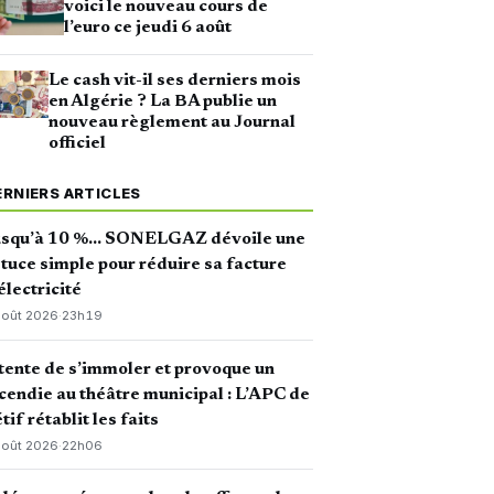
voici le nouveau cours de
l’euro ce jeudi 6 août
Le cash vit-il ses derniers mois
en Algérie ? La BA publie un
nouveau règlement au Journal
officiel
ERNIERS ARTICLES
usqu’à 10 %… SONELGAZ dévoile une
tuce simple pour réduire sa facture
électricité
août 2026
·
23h19
 tente de s’immoler et provoque un
cendie au théâtre municipal : L’APC de
tif rétablit les faits
août 2026
·
22h06