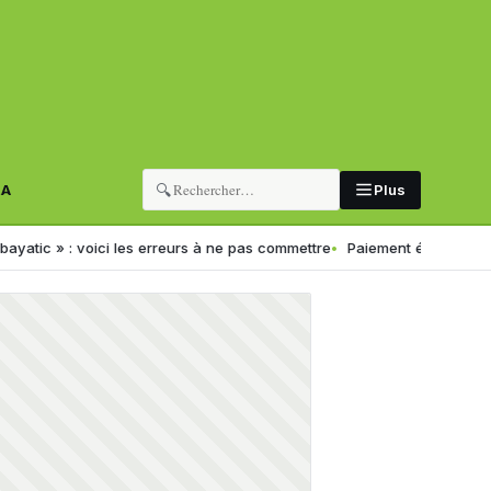
🔍
RA
Plus
» : voici les erreurs à ne pas commettre
Paiement électronique en Alg