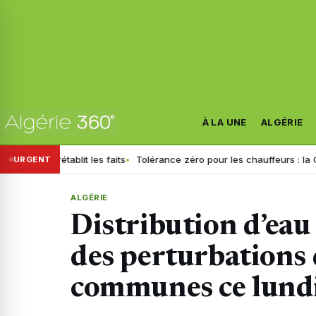
À LA UNE
ALGÉRIE
if rétablit les faits
Tolérance zéro pour les chauffeurs : la GN géné
URGENT
ALGÉRIE
Distribution d’eau
des perturbations 
communes ce lundi