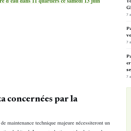
d’eau dans 11 quartiers ce samedi 13 juin
To
GN
7 
Pa
vo
7 
Pa
cr
s
7 
a concernées par la
de maintenance technique majeure nécessiteront un