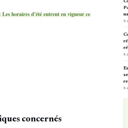
Co
Pa
 Les horaires d’été entrent en vigueur ce
na
9 
C
ré
ré
8 
En
se
re
8 
iques concernés