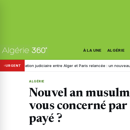
À LA UNE
ALGÉRIE
ion judiciaire entre Alger et Paris relancée : un nouveau cadre du narc
URGENT
ALGÉRIE
Nouvel an musulman
vous concerné par 
payé ?