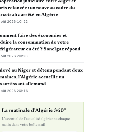
opération judiciaire entre Alger et
ris relancée : un nouveau cadre du
rcotrafic arrêté en Algérie
août 2026
·
10h22
omment faire des économies et
duire la consommation de votre
frigérateur en été ? Sonelgaz répond
août 2026
·
20h26
levé au Niger et détenu pendant deux
maines, l’Algérie accueille un
ssortissant allemand
août 2026
·
20h16
La matinale d'Algérie 360°
L'essentiel de l'actualité algérienne chaque
matin dans votre boîte mail.