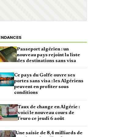
ENDANCES
Passeport algérien : un
nouveau pays rejoint la liste
des destinations sans visa
Ce pays du Golfe ouvre ses
portes sans visa : les Algériens
peuvent en profiter sous
conditions
Taux de change en Algérie :
voici le nouveau cours de
l’euro ce jeudi 6 août
Une saisie de 8,4 milliards de