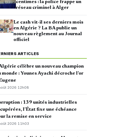
centimes : la police frappe un
réseau criminel à Alger
Le cash vit-il ses derniers mois
en Algérie ? La BA publie un
nouveau règlement au Journal
officiel
ERNIERS ARTICLES
Algérie célèbre un nouveau champion
 monde : Younes Ayachi décroche l’or
 Eugene
août 2026
·
12h08
rruption : 139 unités industrielles
cupérées, l’État fixe une échéance
ur la remise en service
août 2026
·
11h03