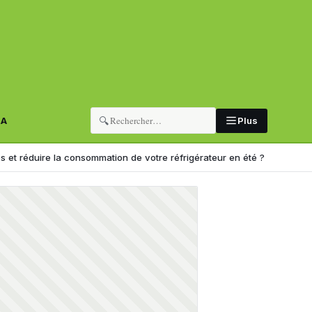
🔍
RA
Plus
 consommation de votre réfrigérateur en été ? Sonelgaz répond
Enle