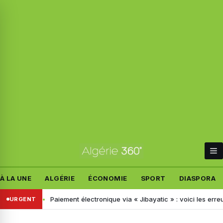
À LA UNE
ALGÉRIE
ÉCONOMIE
SPORT
DIASPORA
 drogues
Paiement électronique via « Jibayatic » : voici les erreurs à
URGENT