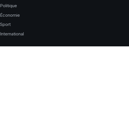
Politique
Économie
Sport
International
LE JOURNAL
Qui sommes-nous ?
Charte éditoriale
Corrections
Nous contacter
Publicité
SERVICES
Horaires de prières