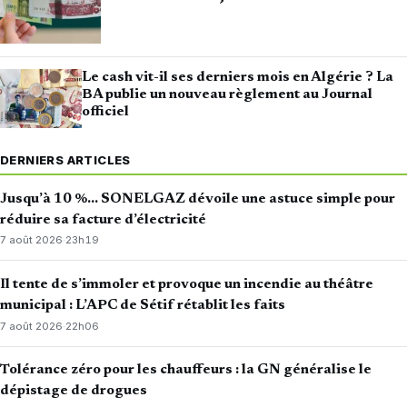
Le cash vit-il ses derniers mois en Algérie ? La
BA publie un nouveau règlement au Journal
officiel
DERNIERS ARTICLES
Jusqu’à 10 %… SONELGAZ dévoile une astuce simple pour
réduire sa facture d’électricité
7 août 2026
·
23h19
Il tente de s’immoler et provoque un incendie au théâtre
municipal : L’APC de Sétif rétablit les faits
7 août 2026
·
22h06
Tolérance zéro pour les chauffeurs : la GN généralise le
dépistage de drogues