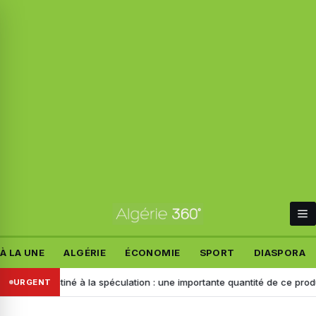
À LA UNE
ALGÉRIE
ÉCONOMIE
SPORT
DIASPORA
Destiné à la spéculation : une importante quantité de ce produit saisie 
URGENT