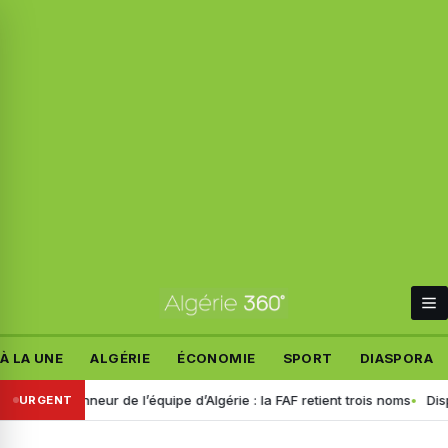
À LA UNE
ALGÉRIE
ÉCONOMIE
SPORT
DIASPORA
nneur de l’équipe d’Algérie : la FAF retient trois noms
Disparition de
URGENT