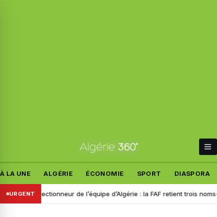
À LA UNE
ALGÉRIE
ÉCONOMIE
SPORT
DIASPORA
 sélectionneur de l’équipe d’Algérie : la FAF retient trois noms
Dispar
URGENT