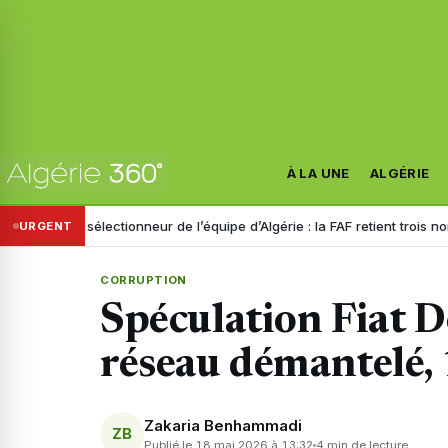
À LA UNE
ALGÉRIE
 sélectionneur de l’équipe d’Algérie : la FAF retient trois noms
Dispar
URGENT
CORRUPTION
Spéculation Fiat D
réseau démantelé, 
Zakaria Benhammadi
ZB
Publié le 18 mai 2026 à 13:32
4 min de lecture