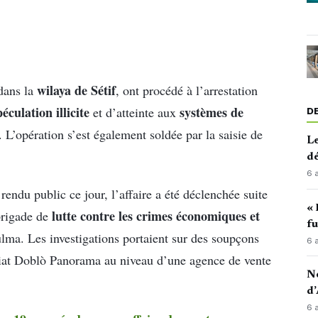
wilaya de Sétif
 dans la
, ont procédé à l’arrestation
péculation illicite
systèmes de
et d’atteinte aux
D
 L’opération s’est également soldée par la saisie de
Le
d
6 
rendu public ce jour, l’affaire a été déclenchée suite
« 
lutte contre les crimes économiques et
brigade de
fu
ulma. Les investigations portaient sur des soupçons
6 
Fiat Doblò Panorama au niveau d’une agence de vente
No
d’
6 