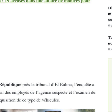
 : 19 accusés dans une affaire de montres pour
Di
mè
co
6 
Ta
no
6 
 République
près le tribunal d’El Eulma, l’enquête a
ion des employés de l’agence suspecte et l’examen de
quisition de ce type de véhicules.