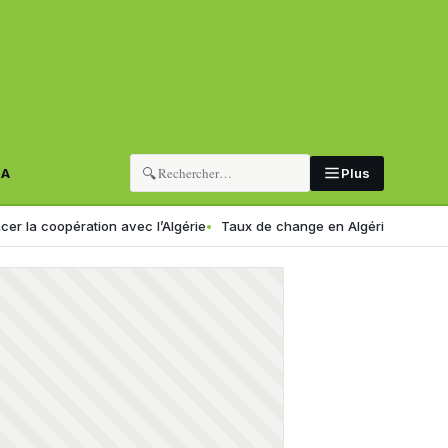
🔍
RA
Plus
ration avec l’Algérie
Taux de change en Algérie : voici le nouveau c