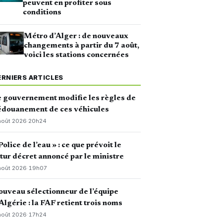
peuvent en profiter sous
conditions
Métro d’Alger : de nouveaux
changements à partir du 7 août,
voici les stations concernées
ERNIERS ARTICLES
 gouvernement modifie les règles de
édouanement de ces véhicules
août 2026
·
20h24
Police de l’eau » : ce que prévoit le
tur décret annoncé par le ministre
août 2026
·
19h07
uveau sélectionneur de l’équipe
Algérie : la FAF retient trois noms
août 2026
·
17h24