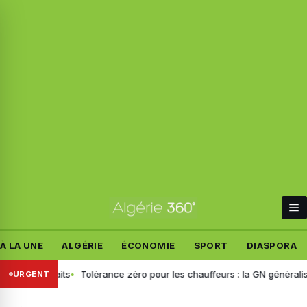
À LA UNE
ALGÉRIE
ÉCONOMIE
SPORT
DIASPORA
s faits
Tolérance zéro pour les chauffeurs : la GN généralise le dép
URGENT