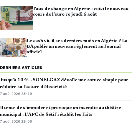
Taux de change en Algérie : voici le nouveau
cours de l’euro ce jeudi 6 août
Le cash vit-il ses derniers mois en Algérie ? La
BA publie un nouveau règlement au Journal
officiel
DERNIERS ARTICLES
Jusqu’à 10 %… SONELGAZ dévoile une astuce simple pour
réduire sa facture d’électricité
7 août 2026
·
23h19
Il tente de s’immoler et provoque un incendie au théâtre
municipal : L’APC de Sétif rétablit les faits
7 août 2026
·
22h06