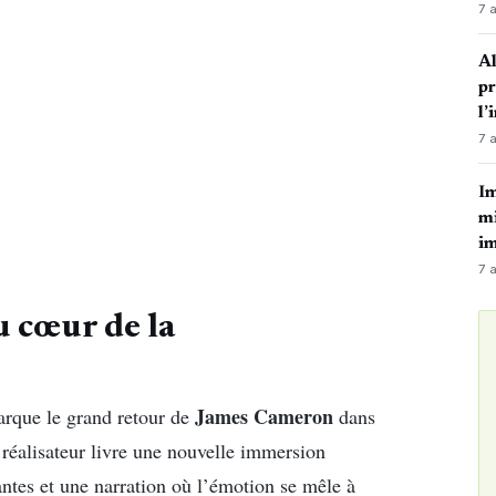
7 
Al
p
l’
7 
Im
mi
i
7 
u cœur de la
James Cameron
rque le grand retour de
dans
e réalisateur livre une nouvelle immersion
antes et une narration où l’émotion se mêle à