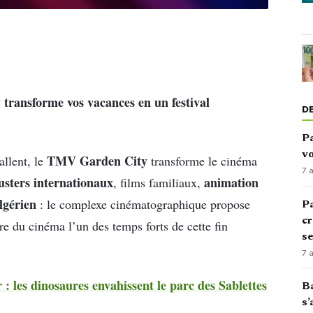
transforme vos vacances en un festival
D
Pa
vo
TMV Garden City
allent, le
transforme le cinéma
7 
sters internationaux
animation
, films familiaux,
lgérien
: le complexe cinématographique propose
Pa
cr
re du cinéma l’un des temps forts de cette fin
s
7 
les dinosaures envahissent le parc des Sablettes
Ba
s’