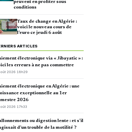
peuvent en profiter sous
conditions
Taux de change en Algérie :
voici le nouveau cours de
l’euro ce jeudi 6 août
ERNIERS ARTICLES
iement électronique via « Jibayatic » :
ici les erreurs à ne pas commettre
août 2026
·
18h29
iement électronique en Algérie : une
oissance exceptionnelle au 1er
emestre 2026
août 2026
·
17h33
llonnements ou digestion lente : et s’il
agissait d’un trouble de la motilité ?