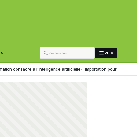
🔍
RA
Plus
l’intelligence artificielle
Importation pour la revente en l’état : le