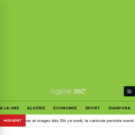
À LA UNE
ALGÉRIE
ÉCONOMIE
SPORT
DIASPORA
: pluies et orages dès 15h ce lundi, la canicule persiste mardi dans plu
URGENT