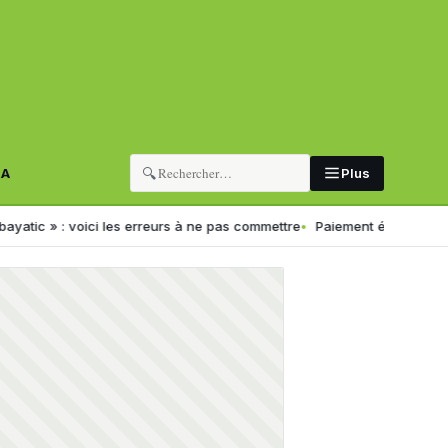
🔍
RA
Plus
: voici les erreurs à ne pas commettre
Paiement électronique en Algé