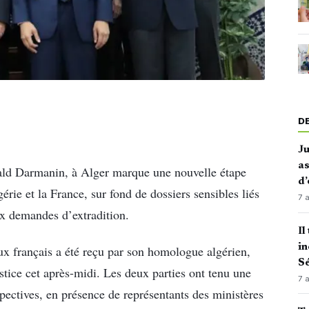
D
J
as
érald Darmanin, à Alger marque une nouvelle étape
d’
gérie et la France, sur fond de dossiers sensibles liés
7 
aux demandes d’extradition.
Il
in
aux français a été reçu par son homologue algérien,
Sé
stice cet après-midi. Les deux parties ont tenu une
7 
spectives, en présence de représentants des ministères