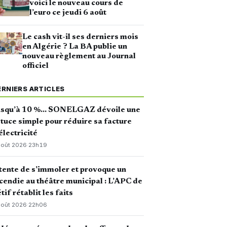
voici le nouveau cours de
l’euro ce jeudi 6 août
Le cash vit-il ses derniers mois
en Algérie ? La BA publie un
nouveau règlement au Journal
officiel
ERNIERS ARTICLES
usqu’à 10 %… SONELGAZ dévoile une
tuce simple pour réduire sa facture
électricité
août 2026
·
23h19
 tente de s’immoler et provoque un
cendie au théâtre municipal : L’APC de
tif rétablit les faits
août 2026
·
22h06