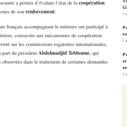
coopération
To
encontre a permis d’évaluer l’état de la
GN
renforcement
 voies de son
.
7 
ats français accompagnant le ministre ont participé à
Pa
gériens, consacrée aux mécanismes de coopération
vo
7 
orté sur les commissions rogatoires internationales,
Abdelmadjid Tebboune
a part du président
, qui
Pa
ces observées dans le traitement de certaines demandes
cr
s
7 