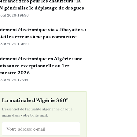
lérance zéro pour les chauffeurs : la
 généralise le dépistage de drogues
août 2026
·
19h56
iement électronique via « Jibayatic » :
ici les erreurs à ne pas commettre
août 2026
·
18h29
iement électronique en Algérie : une
oissance exceptionnelle au 1er
emestre 2026
août 2026
·
17h33
La matinale d'Algérie 360°
L'essentiel de l'actualité algérienne chaque
matin dans votre boîte mail.