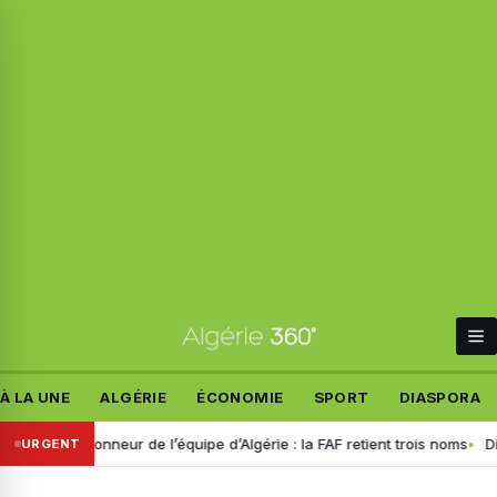
À LA UNE
ALGÉRIE
ÉCONOMIE
SPORT
DIASPORA
tionneur de l’équipe d’Algérie : la FAF retient trois noms
Disparition 
URGENT