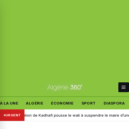
À LA UNE
ALGÉRIE
ÉCONOMIE
SPORT
DIASPORA
 citation de Kadhafi pousse le wali à suspendre le maire d’une APC à
URGENT