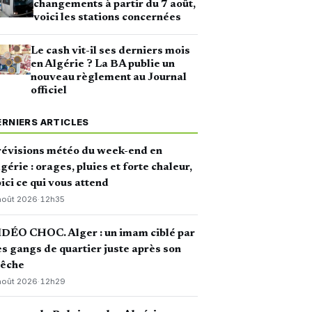
changements à partir du 7 août,
voici les stations concernées
Le cash vit-il ses derniers mois
en Algérie ? La BA publie un
nouveau règlement au Journal
officiel
ERNIERS ARTICLES
révisions météo du week-end en
gérie : orages, pluies et forte chaleur,
ici ce qui vous attend
août 2026
·
12h35
DÉO CHOC. Alger : un imam ciblé par
s gangs de quartier juste après son
rêche
août 2026
·
12h29