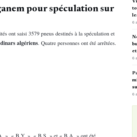
Vi
anem pour spéculation sur
to
le
6 
rités ont saisi 3579 pneus destinés à la spéculation et
No
dinars algériens
e
. Quatre personnes ont été arrêtées.
bu
e
6 
Pa
mi
su
6 
 », « B.Y. », « B.S. » et « B.A. » ont été