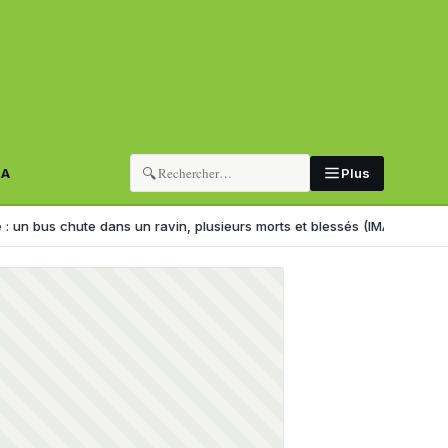
🔍
RA
Plus
 dans un ravin, plusieurs morts et blessés (IMAGES)
Partis d’Algérie