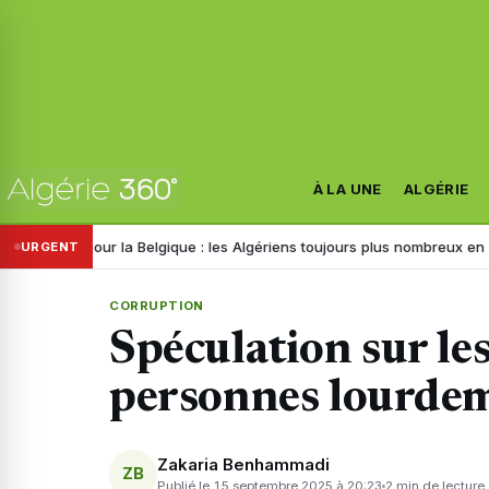
À LA UNE
ALGÉRIE
ur la Belgique : les Algériens toujours plus nombreux en 2026, voici le
URGENT
CORRUPTION
Spéculation sur les
personnes lourde
Zakaria Benhammadi
ZB
Publié le 15 septembre 2025 à 20:23
2 min de lecture