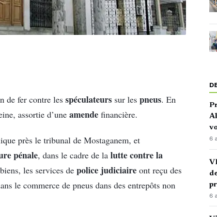
D
spéculateurs
pneus
n de fer contre les
sur les
. En
P
amende
eine, assortie d’une
financière.
Al
vo
ique près le tribunal de Mostaganem, et
6 
ure pénale
lutte contre la
, dans le cadre de la
VI
police judiciaire
 biens, les services de
ont reçu des
de
dans le commerce de pneus dans des entrepôts non
p
6 