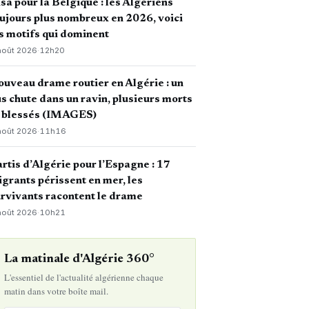
sa pour la Belgique : les Algériens
ujours plus nombreux en 2026, voici
s motifs qui dominent
août 2026
·
12h20
uveau drame routier en Algérie : un
s chute dans un ravin, plusieurs morts
t blessés (IMAGES)
août 2026
·
11h16
rtis d’Algérie pour l’Espagne : 17
grants périssent en mer, les
rvivants racontent le drame
août 2026
·
10h21
La matinale d'Algérie 360°
L'essentiel de l'actualité algérienne chaque
matin dans votre boîte mail.