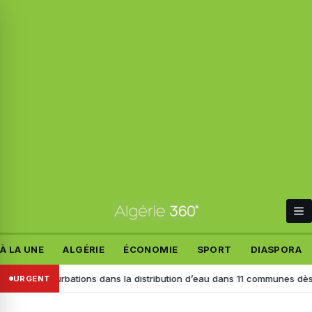
À LA UNE
ALGÉRIE
ÉCONOMIE
SPORT
DIASPORA
 perturbations dans la distribution d’eau dans 11 communes dès ce lund
URGENT