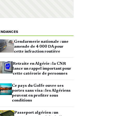
ENDANCES
Gendarmerie nationale : une
amende de 4 000 DA pour
cette infraction routière
Retraite en Algérie : la CNR
lance un rappel important pour
cette catérorie de personnes
Ce pays du Golfe ouvre ses
portes sans visa : les Algériens
peuvent en profiter sous
conditions
Passeport algérien : un