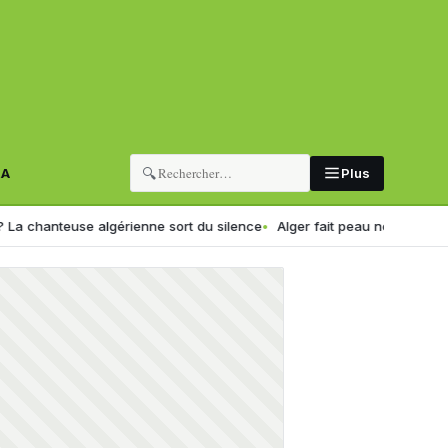
🔍
RA
Plus
e algérienne sort du silence
Alger fait peau neuve : la capitale 