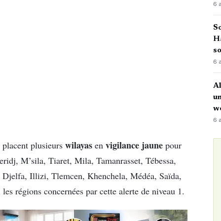
6 
So
H
so
6 
Al
u
w
6 
wilayas
vigilance jaune
 placent plusieurs
en
pour
ridj, M’sila, Tiaret, Mila, Tamanrasset, Tébessa,
 Djelfa, Illizi, Tlemcen, Khenchela, Médéa, Saïda,
les régions concernées par cette alerte de niveau 1.