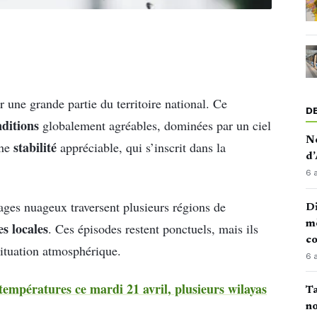
une grande partie du territoire national. Ce
D
ditions
globalement agréables, dominées par un ciel
No
stabilité
Une
appréciable, qui s’inscrit dans la
d’
6 
sages nuageux traversent plusieurs régions de
Di
mè
es locales
. Ces épisodes restent ponctuels, mais ils
co
situation atmosphérique.
6 
températures ce mardi 21 avril, plusieurs wilayas
Ta
no