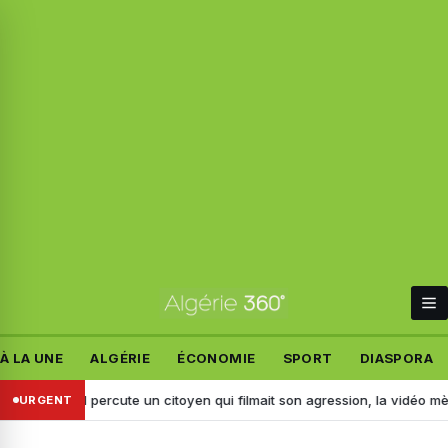
À LA UNE
ALGÉRIE
ÉCONOMIE
SPORT
DIASPORA
j : il percute un citoyen qui filmait son agression, la vidéo mène à son 
URGENT