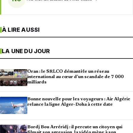
À LIRE AUSSI
LA UNE DU JOUR
Oran : le SRLCO démantèle un réseau
international au cœur d’un scandale de 7 000
milliards
Bonne nouvelle pour les voyageurs : Air Algérie
relance la ligne Alger–Doha à cette date
Bordj Bou Arréridj : il percute un citoyen qui
filmait son agression, la vidéo mène à son