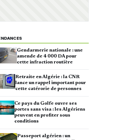
ENDANCES
Gendarmerie nationale : une
amende de 4 000 DA pour
cette infraction routière
Retraite en Algérie : la CNR
lance un rappel important pour
cette catérorie de personnes
Ce pays du Golfe ouvre ses
portes sans visa : les Algériens
peuvent en profiter sous
conditions
Passeport algérien : un