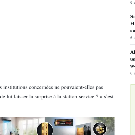
6 
So
H
so
6 
Al
u
w
6 
institutions concernées ne pouvaient-elles pas
 lui laisser la surprise à la station-service ? » s’est-