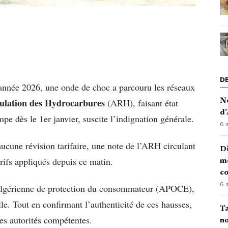
D
 année 2026, une onde de choc a parcouru les réseaux
gulation des Hydrocarbures
(ARH), faisant état
No
d’
e dès le 1er janvier, suscite l’indignation générale.
6 
ucune révision tarifaire, une note de l’ARH circulant
Di
rifs appliqués depuis ce matin.
mè
co
6 
n algérienne de protection du consommateur (APOCE),
le. Tout en confirmant l’authenticité de ces hausses,
Ta
es autorités compétentes.
no