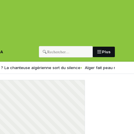
🔍
RA
Plus
se algérienne sort du silence
Alger fait peau neuve : la capitale 