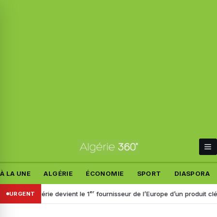
À LA UNE
ALGÉRIE
ÉCONOMIE
SPORT
DIASPORA
’Algérie devient le 1ᵉʳ fournisseur de l’Europe d’un produit clé pour l’in
URGENT