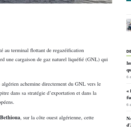
é au terminal flottant de regazéification
D
rd une cargaison de gaz naturel liquéfié (GNL) qui
Im
qu
6 
ue algérien achemine directement du GNL vers le
« 
tre dans sa stratégie d’exportation et dans la
fu
opéens.
6 
Bethioua
, sur la côte ouest algérienne, cette
No
d’