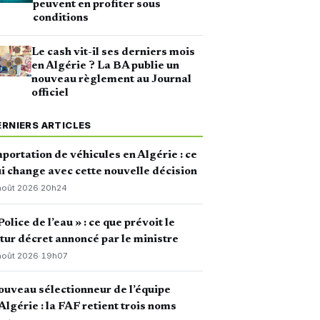
peuvent en profiter sous
conditions
Le cash vit-il ses derniers mois
en Algérie ? La BA publie un
nouveau règlement au Journal
officiel
ERNIERS ARTICLES
portation de véhicules en Algérie : ce
i change avec cette nouvelle décision
août 2026
·
20h24
Police de l’eau » : ce que prévoit le
tur décret annoncé par le ministre
août 2026
·
19h07
uveau sélectionneur de l’équipe
Algérie : la FAF retient trois noms