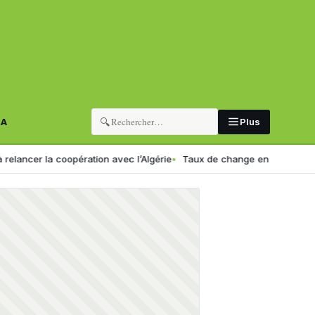
🔍
RA
Plus
 coopération avec l’Algérie
Taux de change en Algérie : voici le nouv