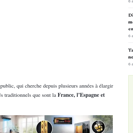
6 
Di
mè
co
6 
Ta
no
6 
 public, qui cherche depuis plusieurs années à élargir
France, l’Espagne et
és traditionnels que sont la