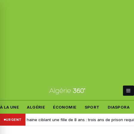
À LA UNE
ALGÉRIE
ÉCONOMIE
SPORT
DIASPORA
de haine ciblant une fille de 8 ans : trois ans de prison requis contre l
URGENT