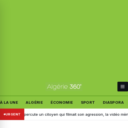
À LA UNE
ALGÉRIE
ÉCONOMIE
SPORT
DIASPORA
 : il percute un citoyen qui filmait son agression, la vidéo mène à son ar
URGENT