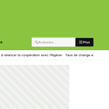
🔍
RA
Plus
la coopération avec l’Algérie
Taux de change en Algérie : voici le no