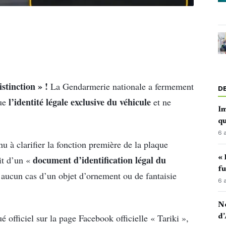
stinction » !
La Gendarmerie nationale a fermement
D
l’identité légale exclusive du véhicule
tue
et ne
Im
qu
6 
u à clarifier la fonction première de la plaque
« 
document d’identification légal du
git d’un «
fu
 aucun cas d’un objet d’ornement ou de fantaisie
6 
No
officiel sur la page Facebook officielle « Tariki »,
d’