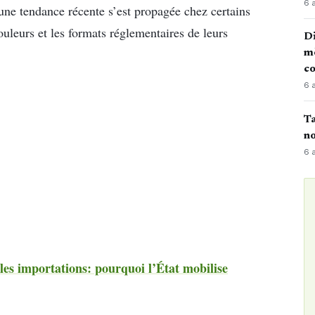
6 
, une tendance récente s’est propagée chez certains
uleurs et les formats réglementaires de leurs
Di
mè
co
6 
Ta
no
6 
les importations: pourquoi l’État mobilise