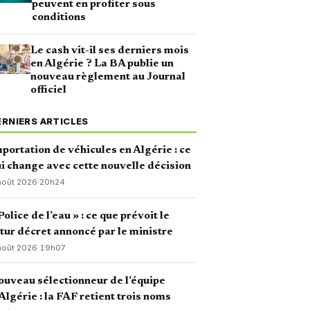
peuvent en profiter sous
conditions
Le cash vit-il ses derniers mois
en Algérie ? La BA publie un
nouveau règlement au Journal
officiel
ERNIERS ARTICLES
portation de véhicules en Algérie : ce
i change avec cette nouvelle décision
août 2026
·
20h24
Police de l’eau » : ce que prévoit le
tur décret annoncé par le ministre
août 2026
·
19h07
uveau sélectionneur de l’équipe
Algérie : la FAF retient trois noms