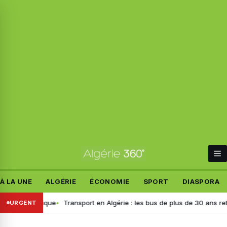
À LA UNE
ALGÉRIE
ÉCONOMIE
SPORT
DIASPORA
polémique
Transport en Algérie : les bus de plus de 30 ans retirés, voi
URGENT