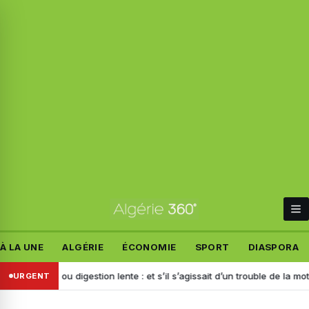
À LA UNE
ALGÉRIE
ÉCONOMIE
SPORT
DIASPORA
ents ou digestion lente : et s’il s’agissait d’un trouble de la motilité ?
URGENT