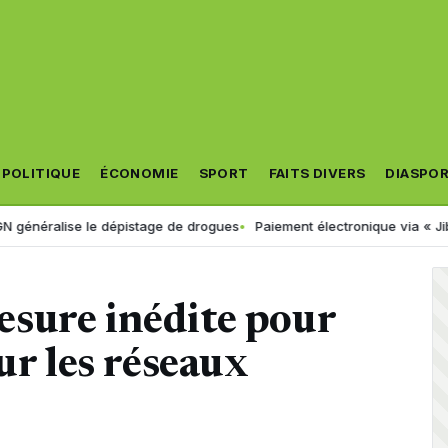
POLITIQUE
ÉCONOMIE
SPORT
FAITS DIVERS
DIASPO
e le dépistage de drogues
Paiement électronique via « Jibayatic » : v
sure inédite pour
ur les réseaux