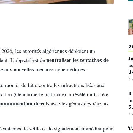
D
 2026, les autorités algériennes déploient un
neutraliser les tentatives de
ent. L’objectif est de
J
as
ace aux nouvelles menaces cybernétiques.
d’
7 
ntion et de lutte contre les infractions liées aux
ation (Gendarmerie nationale), a révélé qu’il a été
Il
in
communication directs
avec les géants des réseaux
Sé
7 
mécanismes de veille et de signalement immédiat pour
To