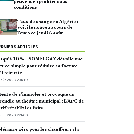
peuvent en profiter sous
conditions
Taux de change en Algérie :
voici le nouveau cours de
l’euro ce jeudi 6 août
ERNIERS ARTICLES
usqu’à 10 %… SONELGAZ dévoile une
tuce simple pour réduire sa facture
électricité
août 2026
·
23h19
 tente de s’immoler et provoque un
cendie au théâtre municipal : L’APC de
tif rétablit les faits
août 2026
·
22h06
lérance zéro pour les chauffeurs : la