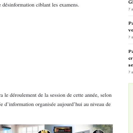
GN
de désinformation ciblant les examens.
7 
Pa
vo
7 
Pa
cr
s
7 
 le déroulement de la session de cette année, selon
née d’information organisée aujourd’hui au niveau de