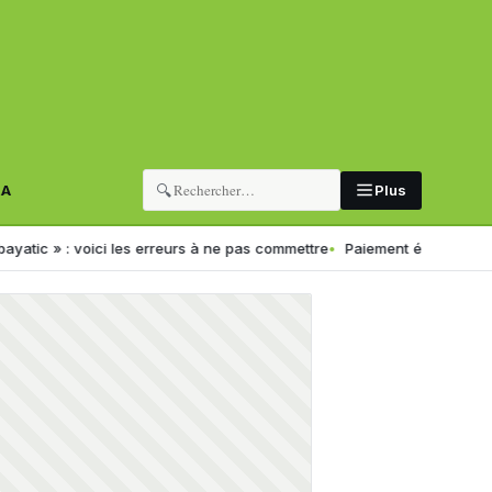
🔍
RA
Plus
oici les erreurs à ne pas commettre
Paiement électronique en Algérie