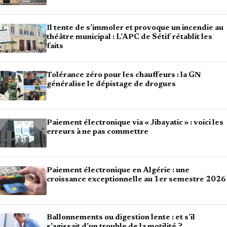
Il tente de s’immoler et provoque un incendie au
théâtre municipal : L’APC de Sétif rétablit les
faits
Tolérance zéro pour les chauffeurs : la GN
généralise le dépistage de drogues
Paiement électronique via « Jibayatic » : voici les
erreurs à ne pas commettre
Paiement électronique en Algérie : une
croissance exceptionnelle au 1er semestre 2026
Ballonnements ou digestion lente : et s’il
s’agissait d’un trouble de la motilité ?