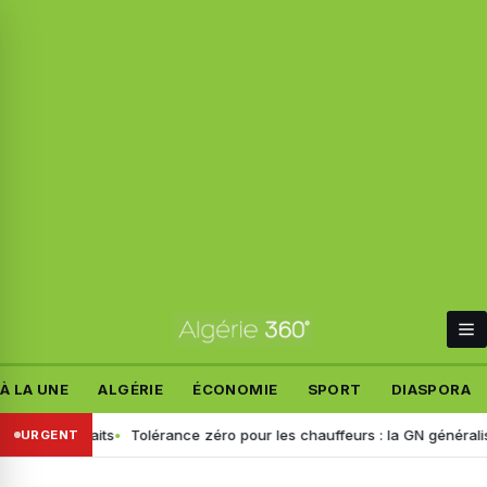
À LA UNE
ALGÉRIE
ÉCONOMIE
SPORT
DIASPORA
les faits
Tolérance zéro pour les chauffeurs : la GN généralise le dé
URGENT