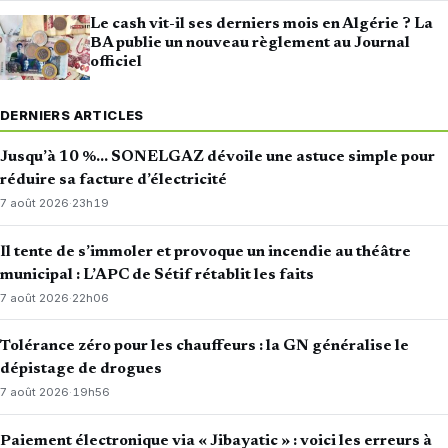
Le cash vit-il ses derniers mois en Algérie ? La
BA publie un nouveau règlement au Journal
officiel
DERNIERS ARTICLES
Jusqu’à 10 %… SONELGAZ dévoile une astuce simple pour
réduire sa facture d’électricité
7 août 2026
·
23h19
Il tente de s’immoler et provoque un incendie au théâtre
municipal : L’APC de Sétif rétablit les faits
7 août 2026
·
22h06
Tolérance zéro pour les chauffeurs : la GN généralise le
dépistage de drogues
7 août 2026
·
19h56
Paiement électronique via « Jibayatic » : voici les erreurs à