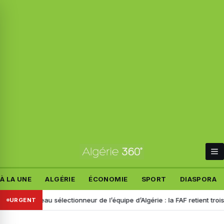
À LA UNE
ALGÉRIE
ÉCONOMIE
SPORT
DIASPORA
Nouveau sélectionneur de l’équipe d’Algérie : la FAF retient trois nom
URGENT