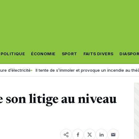
POLITIQUE
ÉCONOMIE
SPORT
FAITS DIVERS
DIASPO
tricité
Il tente de s’immoler et provoque un incendie au théâtre municip
e son litige au niveau