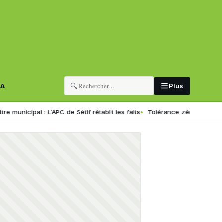
🔍
RA
Plus
al : L’APC de Sétif rétablit les faits
Tolérance zéro pour les chauffeu