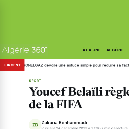
À LA UNE
ALGÉRIE
%… SONELGAZ dévoile une astuce simple pour réduire sa facture d’élec
URGENT
SPORT
Youcef Belaïli règl
de la FIFA
Zakaria Benhammadi
ZB
Publié le 24 décembre 2023 à 17:36
2 min de lecture