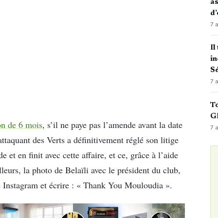
as
d’
7 
Il
in
Sé
7 
To
GN
on de 6 mois
, s’il ne paye pas l’amende avant la date
7 
ttaquant des Verts a définitivement réglé son litige
 et en finit avec cette affaire, et ce, grâce à l’aide
leurs, la photo de Belaïli avec le président du club,
nstagram et écrire : « Thank You Mouloudia ».