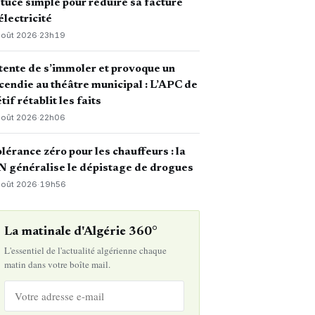
tuce simple pour réduire sa facture
électricité
août 2026
·
23h19
 tente de s’immoler et provoque un
cendie au théâtre municipal : L’APC de
tif rétablit les faits
août 2026
·
22h06
lérance zéro pour les chauffeurs : la
 généralise le dépistage de drogues
août 2026
·
19h56
La matinale d'Algérie 360°
L'essentiel de l'actualité algérienne chaque
matin dans votre boîte mail.