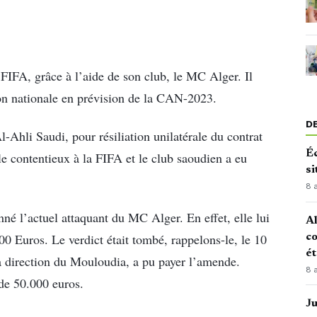
a FIFA, grâce à l’aide de son club, le MC Alger. Il
ion nationale en prévision de la CAN-2023.
D
Al-Ahli Saudi, pour résiliation unilatérale du contrat
Éc
 le contentieux à la FIFA et le club saoudien a eu
si
8 
né l’actuel attaquant du MC Alger. En effet, elle lui
Al
0 Euros. Le verdict était tombé, rappelons-le, le 10
co
é
la direction du Mouloudia, a pu payer l’amende.
8 
 de 50.000 euros.
J