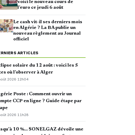
voici le nouveau cours de
l’euro ce jeudi 6 août
Le cash vit-il ses derniers mois
en Algérie ? La BA publie un
nouveau règlement au Journal
officiel
ERNIERS ARTICLES
lipse solaire du 12 août : voici les 5
tes où l’observer à Alger
août 2026
·
12h04
gérie Poste : Comment ouvrir un
mpte CCP en ligne ? Guide étape par
tape
août 2026
·
11h28
usqu’à 10 %… SONELGAZ dévoile une