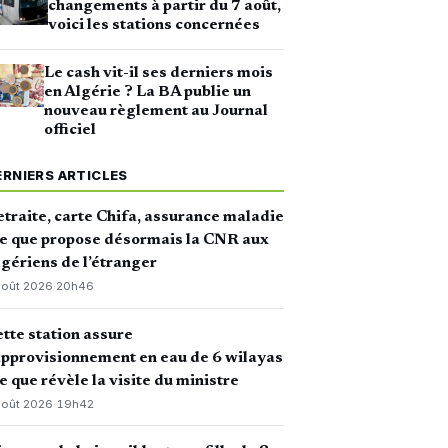
changements à partir du 7 août,
voici les stations concernées
Le cash vit-il ses derniers mois
en Algérie ? La BA publie un
nouveau règlement au Journal
officiel
ERNIERS ARTICLES
traite, carte Chifa, assurance maladie
ce que propose désormais la CNR aux
gériens de l’étranger
août 2026
·
20h46
tte station assure
approvisionnement en eau de 6 wilayas
ce que révèle la visite du ministre
août 2026
·
19h42