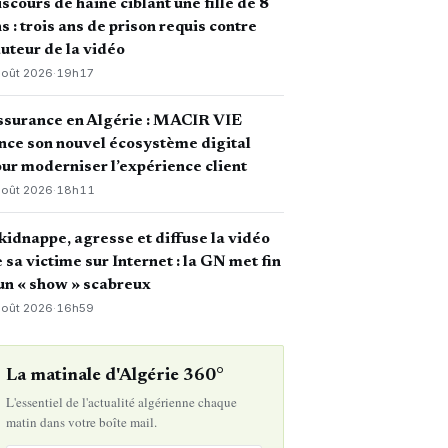
scours de haine ciblant une fille de 8
s : trois ans de prison requis contre
auteur de la vidéo
août 2026
·
19h17
ssurance en Algérie : MACIR VIE
nce son nouvel écosystème digital
ur moderniser l’expérience client
août 2026
·
18h11
 kidnappe, agresse et diffuse la vidéo
 sa victime sur Internet : la GN met fin
un « show » scabreux
août 2026
·
16h59
La matinale d'Algérie 360°
L'essentiel de l'actualité algérienne chaque
matin dans votre boîte mail.