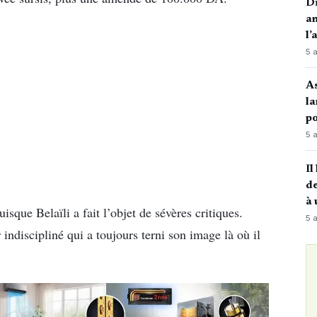
Di
an
l’
5 
A
la
po
5 
Il
de
à 
isque Belaïli a fait l’objet de sévères critiques.
5 
indiscipliné qui a toujours terni son image là où il