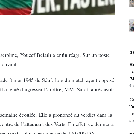
D
ipline, Youcef Belaïli a enfin réagi. Sur un poste
émouvant.
Re
: 
stade 8 mai 1945 de Sétif, lors du match ayant opposé
Al
5 
 a tenté d’agresser l’arbitre, MM. Saidi, après avoir
Ce
l’
a semaine écoulée. Elle a prononcé au verdict dans la
: 
5 
ontre de l’attaquant des Verts. En effet, ce dernier a
avec sursis, plus une amende de 100.000 DA.