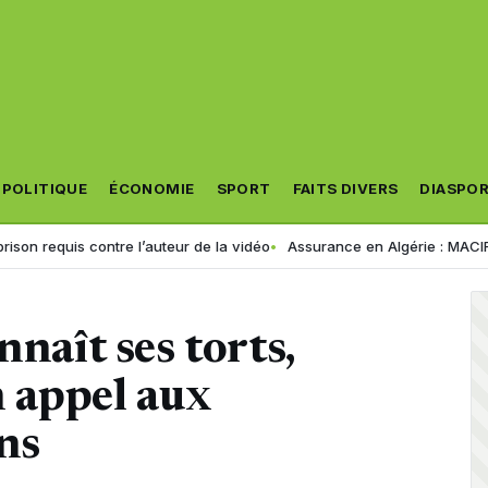
POLITIQUE
ÉCONOMIE
SPORT
FAITS DIVERS
DIASPO
ontre l’auteur de la vidéo
Assurance en Algérie : MACIR VIE lance son 
nnaît ses torts,
n appel aux
ns