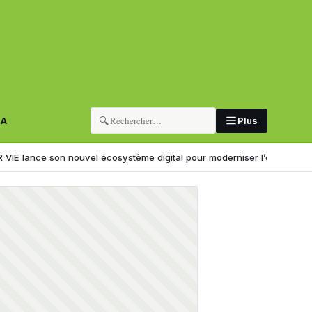
🔍
RA
Plus
nouvel écosystème digital pour moderniser l’expérience client
Il kid