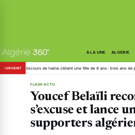
À LA UNE
ALGÉRIE
scours de haine ciblant une fille de 8 ans : trois ans de prison requis c
URGENT
FLASH ACTU
Youcef Belaïli reco
s’excuse et lance u
supporters algérie