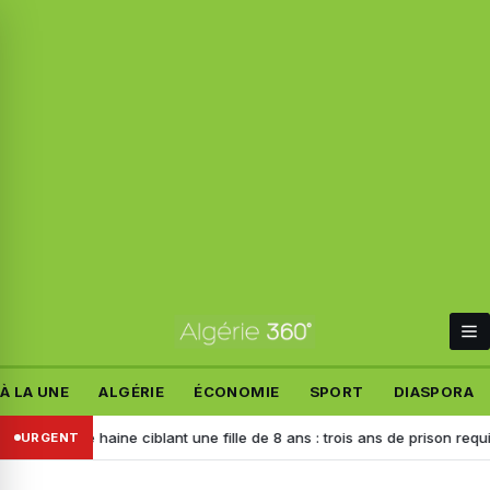
À LA UNE
ALGÉRIE
ÉCONOMIE
SPORT
DIASPORA
 de haine ciblant une fille de 8 ans : trois ans de prison requis contre 
URGENT