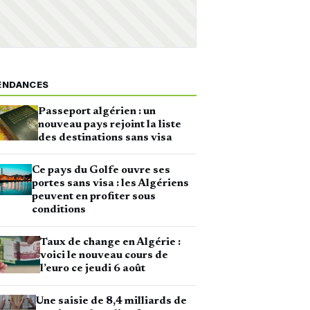
ENDANCES
Passeport algérien : un
nouveau pays rejoint la liste
des destinations sans visa
Ce pays du Golfe ouvre ses
portes sans visa : les Algériens
peuvent en profiter sous
conditions
Taux de change en Algérie :
voici le nouveau cours de
l’euro ce jeudi 6 août
Une saisie de 8,4 milliards de