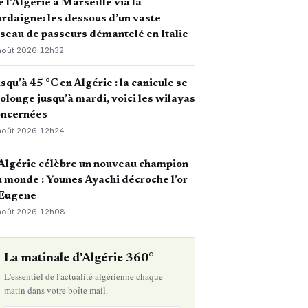
 l’Algérie à Marseille via la
rdaigne: les dessous d’un vaste
seau de passeurs démantelé en Italie
août 2026
·
12h32
squ’à 45 °C en Algérie : la canicule se
olonge jusqu’à mardi, voici les wilayas
oncernées
août 2026
·
12h24
Algérie célèbre un nouveau champion
 monde : Younes Ayachi décroche l’or
 Eugene
août 2026
·
12h08
La matinale d'Algérie 360°
L'essentiel de l'actualité algérienne chaque
matin dans votre boîte mail.