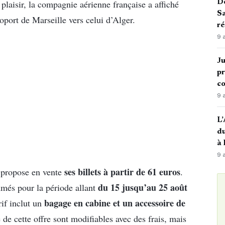
 plaisir, la compagnie aérienne française a affiché
De
Sa
oport de Marseille vers celui d’Alger.
ré
9 
Ju
pr
c
9 
L’
du
à
9 
ses billets à partir de 61 euros
e propose en vente
.
du 15 jusqu’au 25 août
mmés pour la période allant
bagage en cabine et un accessoire de
rif inclut un
e de cette offre sont modifiables avec des frais, mais