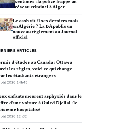
centimes : la police frappe un
réseau criminel à Alger
Le cash vit-il ses derniers mois
en Algérie ? La BA publie un
nouveau règlement au Journal
officiel
ERNIERS ARTICLES
rmis d’études au Canada : Ottawa
rcit les règles, voici ce qui change
ur les étudiants étrangers
août 2026
·
14h48
ux enfants meurent asphyxiés dans le
ffre d’une voiture à Ouled Djellal : le
oisième hospitalisé
août 2026
·
12h32