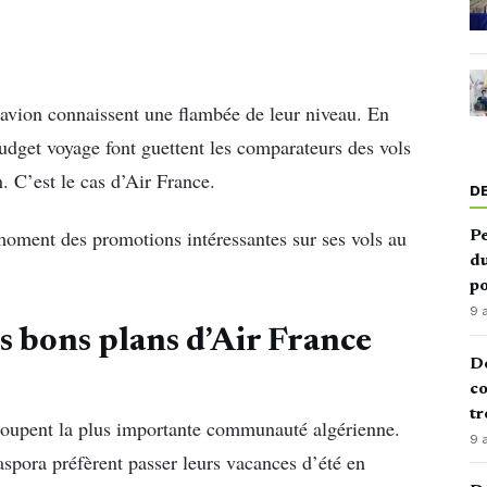
 d’avion connaissent une flambée de leur niveau. En
 budget voyage font guettent les comparateurs des vols
. C’est le cas d’Air France.
D
moment des promotions intéressantes sur ses vols au
Pe
du
po
9 
es bons plans d’Air France
De
co
tr
egroupent la plus importante communauté algérienne.
9 
spora préfèrent passer leurs vacances d’été en