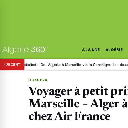
À LA UNE
ALGÉRIE
pitalisé
De l’Algérie à Marseille via la Sardaigne: les dessous d’un v
URGENT
DIASPORA
Voyager à petit pr
Marseille – Alger à
chez Air France