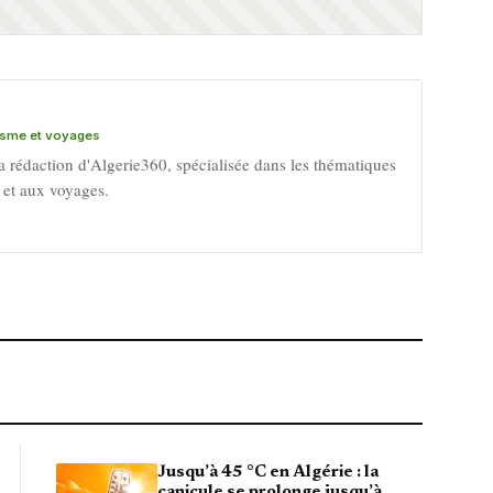
risme et voyages
a rédaction d'Algerie360, spécialisée dans les thématiques
e et aux voyages.
→
Jusqu’à 45 °C en Algérie : la
canicule se prolonge jusqu’à