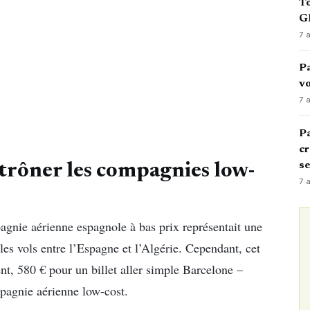
To
GN
7 
Pa
vo
7 
Pa
cr
s
trôner les compagnies low-
7 
gnie aérienne espagnole à bas prix représentait une
les vols entre l’Espagne et l’Algérie. Cependant, cet
ment, 580 € pour un billet aller simple Barcelone –
pagnie aérienne low-cost.