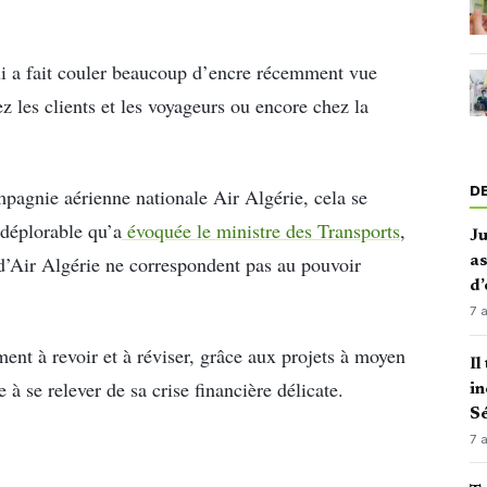
ui a fait couler beaucoup d’encre récemment vue
ez les clients et les voyageurs ou encore chez la
D
mpagnie aérienne nationale Air Algérie, cela se
 déplorable qu’a
évoquée le ministre des Transports
,
J
 d’Air Algérie ne correspondent pas au pouvoir
as
d’
7 
ment à revoir et à réviser, grâce aux projets à moyen
Il
à se relever de sa crise financière délicate.
in
Sé
7 