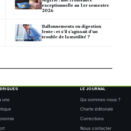
Algérie : une croissance
exceptionnelle au 1er semestre
2026
Ballonnements ou digestion
lente : et s’il s’agissait d’un
trouble de la motilité ?
BRIQUES
LE JOURNAL
a une
Qui sommes-nous ?
itique
Charte éditoriale
onomie
Corrections
ort
Nous contacter