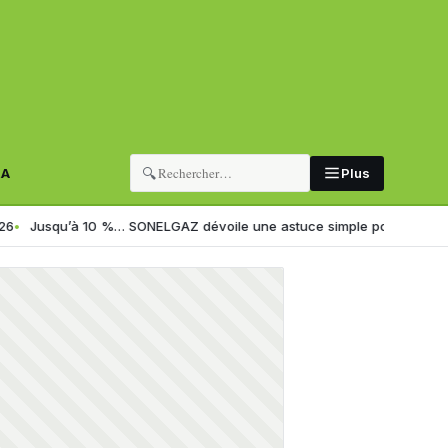
🔍
RA
Plus
’à 10 %… SONELGAZ dévoile une astuce simple pour réduire sa facture d