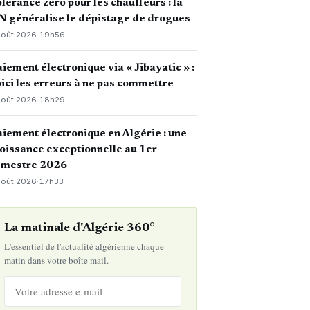
lérance zéro pour les chauffeurs : la
 généralise le dépistage de drogues
août 2026
·
19h56
iement électronique via « Jibayatic » :
ici les erreurs à ne pas commettre
août 2026
·
18h29
iement électronique en Algérie : une
oissance exceptionnelle au 1er
emestre 2026
août 2026
·
17h33
La matinale d'Algérie 360°
L'essentiel de l'actualité algérienne chaque
matin dans votre boîte mail.