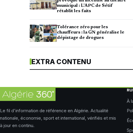
provoque un incendie au théâtre
municipal : L’APC de Sétif
rétablit les faits
Tolérance zéro pour les
chauffeurs : la GN généralise le
dépistage de drogues
EXTRA CONTENU
RU
À l
Le fil d'information de référence en Algérie. Actualité
Pol
nationale, économie, sport et international, vérifiés et mis
Éc
à jour en continu.
Sp