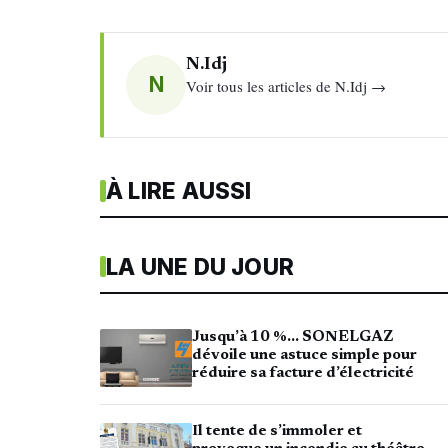
N.Idj
N
Voir tous les articles de N.Idj →
À LIRE AUSSI
LA UNE DU JOUR
Jusqu’à 10 %… SONELGAZ
dévoile une astuce simple pour
réduire sa facture d’électricité
Il tente de s’immoler et