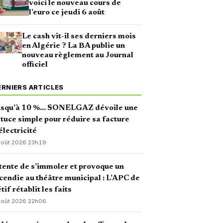
voici le nouveau cours de
l’euro ce jeudi 6 août
Le cash vit-il ses derniers mois
en Algérie ? La BA publie un
nouveau règlement au Journal
officiel
ERNIERS ARTICLES
usqu’à 10 %… SONELGAZ dévoile une
tuce simple pour réduire sa facture
électricité
août 2026
·
23h19
 tente de s’immoler et provoque un
cendie au théâtre municipal : L’APC de
tif rétablit les faits
août 2026
·
22h06