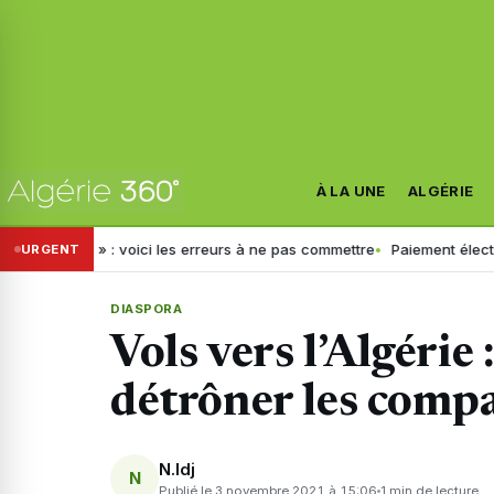
À LA UNE
ALGÉRIE
ic » : voici les erreurs à ne pas commettre
Paiement électronique en
URGENT
DIASPORA
Vols vers l’Algérie
détrôner les compa
N.Idj
N
Publié le 3 novembre 2021 à 15:06
1 min de lecture