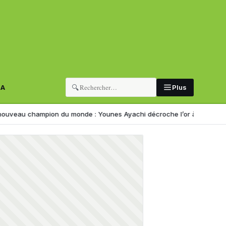
🔍
RA
Plus
mpion du monde : Younes Ayachi décroche l’or à Eugene
Corruption : 