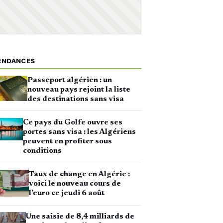
ENDANCES
Passeport algérien : un
nouveau pays rejoint la liste
des destinations sans visa
Ce pays du Golfe ouvre ses
portes sans visa : les Algériens
peuvent en profiter sous
conditions
Taux de change en Algérie :
voici le nouveau cours de
l’euro ce jeudi 6 août
Une saisie de 8,4 milliards de