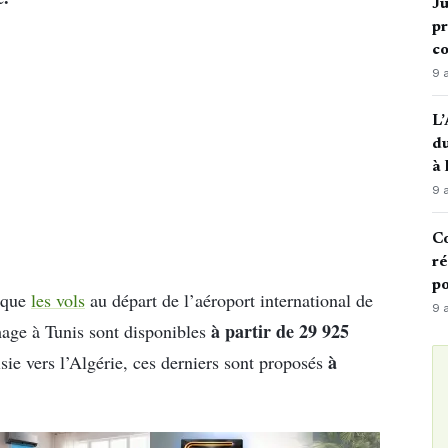
Ju
pr
c
9 
L’
du
à
9 
Co
ré
po
e que
les vols
au départ de l’aéroport international de
9 
à partir de 29 925
age à Tunis sont disponibles
à
sie vers l’Algérie, ces derniers sont proposés