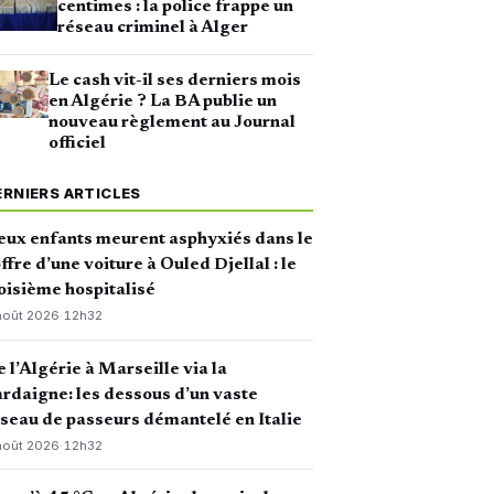
centimes : la police frappe un
réseau criminel à Alger
Le cash vit-il ses derniers mois
en Algérie ? La BA publie un
nouveau règlement au Journal
officiel
ERNIERS ARTICLES
ux enfants meurent asphyxiés dans le
ffre d’une voiture à Ouled Djellal : le
oisième hospitalisé
août 2026
·
12h32
 l’Algérie à Marseille via la
rdaigne: les dessous d’un vaste
seau de passeurs démantelé en Italie
août 2026
·
12h32