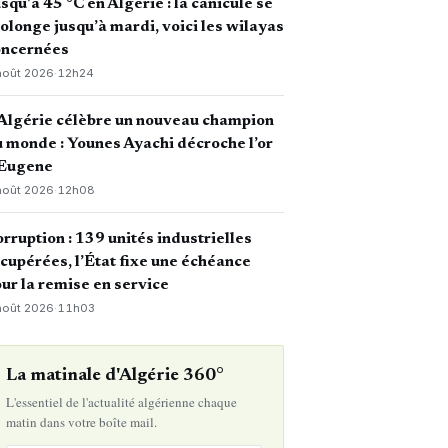
squ’à 45 °C en Algérie : la canicule se
olonge jusqu’à mardi, voici les wilayas
oncernées
août 2026
·
12h24
Algérie célèbre un nouveau champion
 monde : Younes Ayachi décroche l’or
 Eugene
août 2026
·
12h08
rruption : 139 unités industrielles
cupérées, l’État fixe une échéance
ur la remise en service
août 2026
·
11h03
La matinale d'Algérie 360°
L'essentiel de l'actualité algérienne chaque
matin dans votre boîte mail.