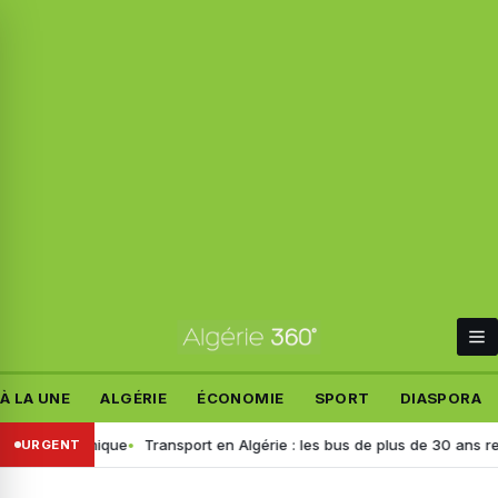
À LA UNE
ALGÉRIE
ÉCONOMIE
SPORT
DIASPORA
polémique
Transport en Algérie : les bus de plus de 30 ans retirés, vo
URGENT