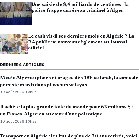
Une saisie de 8,4 milliards de centimes : la
police frappe un réseau criminel à Alger
Le cash vit-il ses derniers mois en Algérie ? La
BA publie un nouveau règlement au Journal
officiel
DERNIERS ARTICLES
Météo Algérie : pluies et orages dès 15h ce lundi, la canicule
persiste mardi dans plusieurs wilayas
10 août 2026
·
10h54
Il achète la plus grande toile du monde pour 62 millions $ :
un Franco-Algérien au cœur d’une polémique
10 août 2026
·
10h22
Transport en Algérie : les bus de plus de 30 ans retirés, voici