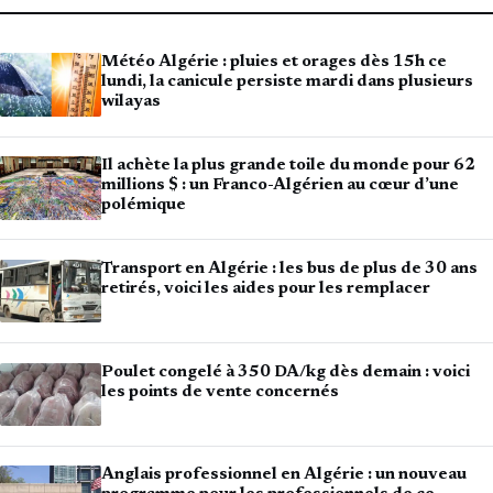
Météo Algérie : pluies et orages dès 15h ce
lundi, la canicule persiste mardi dans plusieurs
wilayas
Il achète la plus grande toile du monde pour 62
millions $ : un Franco-Algérien au cœur d’une
polémique
Transport en Algérie : les bus de plus de 30 ans
retirés, voici les aides pour les remplacer
Poulet congelé à 350 DA/kg dès demain : voici
les points de vente concernés
Anglais professionnel en Algérie : un nouveau