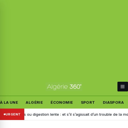
À LA UNE
ALGÉRIE
ÉCONOMIE
SPORT
DIASPORA
ents ou digestion lente : et s’il s’agissait d’un trouble de la motilité ?
URGENT