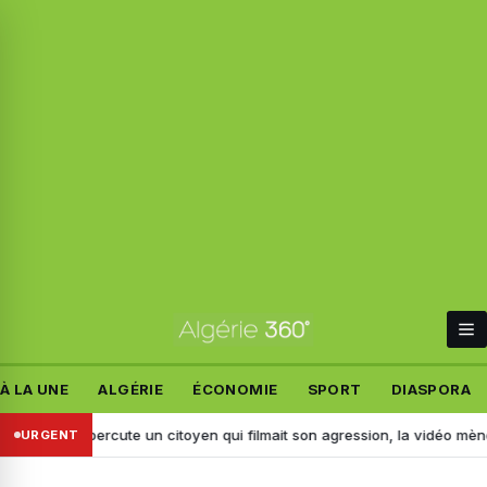
À LA UNE
ALGÉRIE
ÉCONOMIE
SPORT
DIASPORA
 : il percute un citoyen qui filmait son agression, la vidéo mène à son ar
URGENT