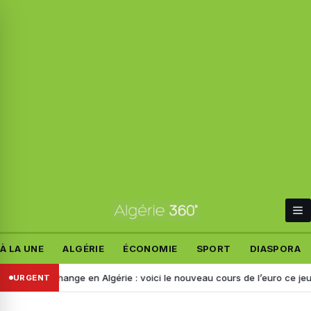
À LA UNE
ALGÉRIE
ÉCONOMIE
SPORT
DIASPORA
x de change en Algérie : voici le nouveau cours de l’euro ce jeudi 6 a
URGENT