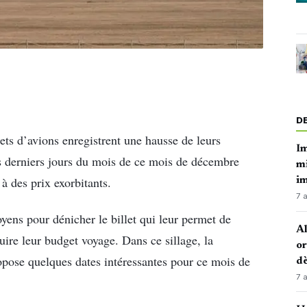
D
lets d’avions enregistrent une hausse de leurs
Im
es derniers jours du mois de ce mois de décembre
mi
 à des prix exorbitants.
i
7 
oyens pour dénicher le billet qui leur permet de
Al
duire leur budget voyage. Dans ce sillage, la
or
pose quelques dates intéressantes pour ce mois de
dè
7 