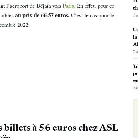
Ha
iant l’aéroport de Béjaïa vers
Paris.
En effet, pour ce
ti
au prix de 66.57 euros.
nibles
C’est le cas pour les
7 
écembre 2022.
Un
la
A
7 
Tr
pr
en
7 
s billets à 56 euros chez ASL