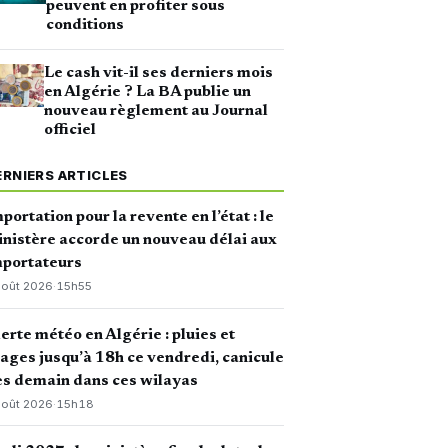
peuvent en profiter sous
conditions
Le cash vit-il ses derniers mois
en Algérie ? La BA publie un
nouveau règlement au Journal
officiel
ERNIERS ARTICLES
portation pour la revente en l’état : le
nistère accorde un nouveau délai aux
mportateurs
août 2026
·
15h55
erte météo en Algérie : pluies et
ages jusqu’à 18h ce vendredi, canicule
s demain dans ces wilayas
août 2026
·
15h18