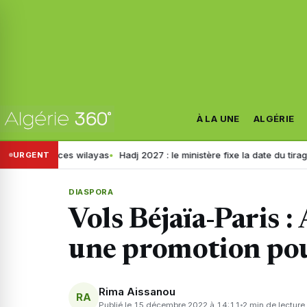
À LA UNE
ALGÉRIE
s ces wilayas
Hadj 2027 : le ministère fixe la date du tirage au sort po
URGENT
DIASPORA
Vols Béjaïa-Paris :
une promotion pou
Rima Aissanou
RA
Publié le 15 décembre 2022 à 14:11
2 min de lecture