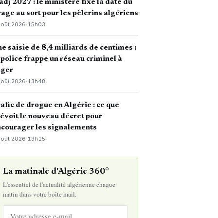
dj 2027 : le ministère fixe la date du
rage au sort pour les pèlerins algériens
août 2026
·
15h03
e saisie de 8,4 milliards de centimes :
 police frappe un réseau criminel à
lger
août 2026
·
13h48
afic de drogue en Algérie : ce que
évoit le nouveau décret pour
courager les signalements
août 2026
·
13h15
La matinale d'Algérie 360°
L'essentiel de l'actualité algérienne chaque
matin dans votre boîte mail.