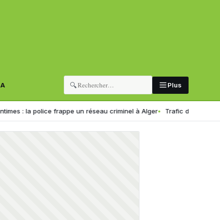
🔍
RA
Plus
olice frappe un réseau criminel à Alger
Trafic de drogue en Algérie :