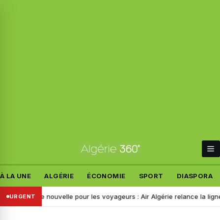
À LA UNE
ALGÉRIE
ÉCONOMIE
SPORT
DIASPORA
onne nouvelle pour les voyageurs : Air Algérie relance la ligne Alger–D
URGENT