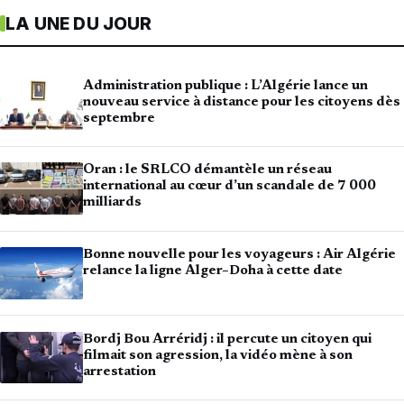
LA UNE DU JOUR
Administration publique : L’Algérie lance un
nouveau service à distance pour les citoyens dès
septembre
Oran : le SRLCO démantèle un réseau
international au cœur d’un scandale de 7 000
milliards
Bonne nouvelle pour les voyageurs : Air Algérie
relance la ligne Alger–Doha à cette date
Bordj Bou Arréridj : il percute un citoyen qui
filmait son agression, la vidéo mène à son
arrestation