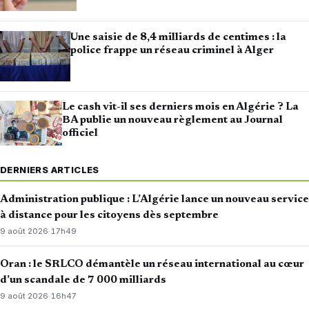
Une saisie de 8,4 milliards de centimes : la
police frappe un réseau criminel à Alger
Le cash vit-il ses derniers mois en Algérie ? La
BA publie un nouveau règlement au Journal
officiel
DERNIERS ARTICLES
Administration publique : L’Algérie lance un nouveau service
à distance pour les citoyens dès septembre
9 août 2026
·
17h49
Oran : le SRLCO démantèle un réseau international au cœur
d’un scandale de 7 000 milliards
9 août 2026
·
16h47