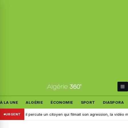
À LA UNE
ALGÉRIE
ÉCONOMIE
SPORT
DIASPORA
ridj : il percute un citoyen qui filmait son agression, la vidéo mène à s
URGENT