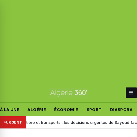
À LA UNE
ALGÉRIE
ÉCONOMIE
SPORT
DIASPORA
routière et transports : les décisions urgentes de Sayoud face aux péril
URGENT