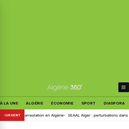
À LA UNE
ALGÉRIE
ÉCONOMIE
SPORT
DIASPORA
r arrestation en Algérie
SEAAL Alger : perturbations dans la distribu
URGENT