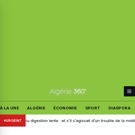
À LA UNE
ALGÉRIE
ÉCONOMIE
SPORT
DIASPORA
s ou digestion lente : et s’il s’agissait d’un trouble de la motilité ?
Alg
URGENT