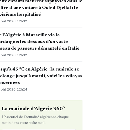
ux enfants meurent asphyxiés dans le
ffre d’une voiture à Ouled Djellal : le
oisième hospitalisé
août 2026
·
12h32
 l’Algérie à Marseille via la
rdaigne: les dessous d’un vaste
seau de passeurs démantelé en Italie
août 2026
·
12h32
squ’à 45 °C en Algérie : la canicule se
olonge jusqu’à mardi, voici les wilayas
oncernées
août 2026
·
12h24
La matinale d'Algérie 360°
L'essentiel de l'actualité algérienne chaque
matin dans votre boîte mail.