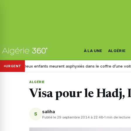
À LA UNE
ALGÉRIE
s
Deux enfants meurent asphyxiés dans le coffre d’une voiture à Ouled D
URGENT
ALGÉRIE
Visa pour le Hadj, 
saliha
S
Publié le 29 septembre 2014 à 22:48
1 min de lecture