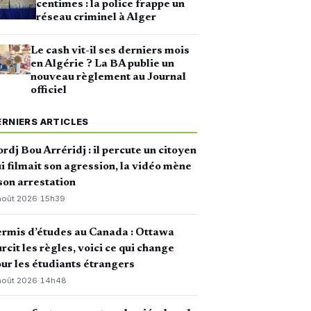
centimes : la police frappe un
réseau criminel à Alger
Le cash vit-il ses derniers mois
en Algérie ? La BA publie un
nouveau règlement au Journal
officiel
ERNIERS ARTICLES
rdj Bou Arréridj : il percute un citoyen
i filmait son agression, la vidéo mène
son arrestation
août 2026
·
15h39
rmis d’études au Canada : Ottawa
rcit les règles, voici ce qui change
ur les étudiants étrangers
août 2026
·
14h48