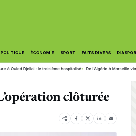
POLITIQUE
ÉCONOMIE
SPORT
FAITS DIVERS
DIASPO
jellal : le troisième hospitalisé
De l’Algérie à Marseille via la Sard
L’opération clôturée