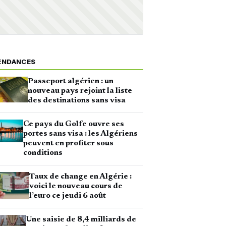
ENDANCES
Passeport algérien : un
nouveau pays rejoint la liste
des destinations sans visa
Ce pays du Golfe ouvre ses
portes sans visa : les Algériens
peuvent en profiter sous
conditions
Taux de change en Algérie :
voici le nouveau cours de
l’euro ce jeudi 6 août
Une saisie de 8,4 milliards de