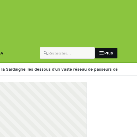
🔍
RA
Plus
aigne: les dessous d’un vaste réseau de passeurs démantelé en Italie
J