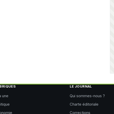
BRIQUES
LE JOURNAL
a une
Qui sommes-nous ?
itique
Charte éditoriale
onomie
Corrections