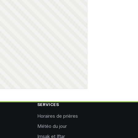
SERVICES
Horaires de prières
Météo du jour
Imsak et Iftar