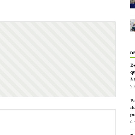
D
Bo
qu
à 
9 
Pe
du
po
9 