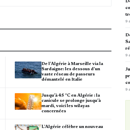
De
co
tr
9 
De
Sa
ré
9 
De l’Algérie à Marseille via la
Ju
Sardaigne: les dessous d’un
vaste réseau de passeurs
pr
démantelé en Italie
c
9 
Jusqu’à 45 °C en Algérie : la
canicule se prolonge jusqu’à
mardi, voici les wilayas
concernées
L’Algérie célèbre un nouveau