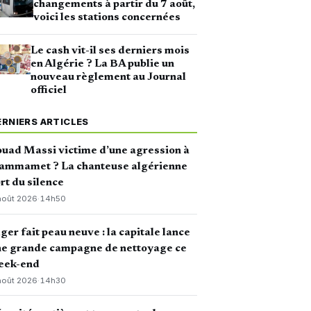
changements à partir du 7 août,
voici les stations concernées
Le cash vit-il ses derniers mois
en Algérie ? La BA publie un
nouveau règlement au Journal
officiel
ERNIERS ARTICLES
uad Massi victime d’une agression à
ammamet ? La chanteuse algérienne
rt du silence
août 2026
·
14h50
ger fait peau neuve : la capitale lance
ne grande campagne de nettoyage ce
eek-end
août 2026
·
14h30