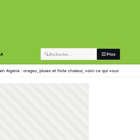
🔍
RA
Plus
ges, pluies et forte chaleur, voici ce qui vous attend
VIDÉO CHOC. Al