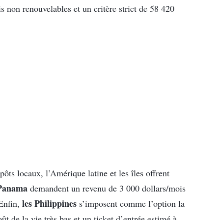
ois non renouvelables et un critère strict de 58 420
ôts locaux, l’Amérique latine et les îles offrent
 Panama
demandent un revenu de 3 000 dollars/mois
les Philippines
 Enfin,
s’imposent comme l’option la
t de la vie très bas et un ticket d’entrée estimé à