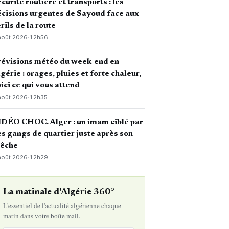
curité routière et transports : les
cisions urgentes de Sayoud face aux
rils de la route
août 2026
·
12h56
révisions météo du week-end en
gérie : orages, pluies et forte chaleur,
ici ce qui vous attend
août 2026
·
12h35
DÉO CHOC. Alger : un imam ciblé par
s gangs de quartier juste après son
rêche
août 2026
·
12h29
La matinale d'Algérie 360°
L'essentiel de l'actualité algérienne chaque
matin dans votre boîte mail.