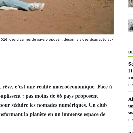
 En 2026, des dizaines de pays proposent désormais des visas spéciaux
D
So
H
so
x rêve, c’est une réalité macroéconomique. Face à
6 
ssouplissent : pas moins de 66 pays proposent
Al
» pour séduire les nomades numériques. Un club
u
nsformant la planète en un immense espace de
w
6 