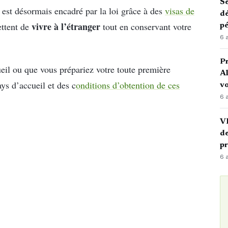
Sé
st désormais encadré par la loi grâce à des
visas de
dé
vivre à l’étranger
ttent de
tout en conservant votre
pé
6 
P
eil ou que vous prépariez votre toute première
Al
ys d’accueil et des c
onditions d’obtention de ces
vo
6 
VI
de
p
6 